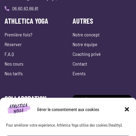
06.60.63.69.81
ATHLETICA YOGA
AUTRES
Première fois?
Notre concept
Réserver
Notre équipe
F.A.Q
Coaching privé
Nos cours
Contact
Nos tarifs
Events
COLLABORATION
Gérer le consentement aux cookies
Entreprise & CE
Espace professeur
Pour améliorer votre expérience, Athletica Yoga utilise des cookies (healthy).
Location